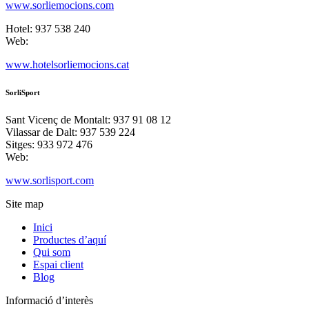
www.sorliemocions.com
Hotel: 937 538 240
Web:
www.hotelsorliemocions.cat
SorliSport
Sant Vicenç de Montalt: 937 91 08 12
Vilassar de Dalt: 937 539 224
Sitges: 933 972 476
Web:
www.sorlisport.com
Site map
Inici
Productes d’aquí
Qui som
Espai client
Blog
Informació d’interès