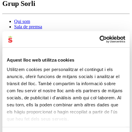
Grup Sorli
Qui som
Sala de premsa
Ofertes de feina
T’agrada el tracte amb el públic? Ets entusiasta?
T’agrada assumir responsabilitats?
Aquest lloc web utilitza cookies
A Sorli estem buscant persones com tu! Descobreix totes les
Utilitzem cookies per personalitzar el contingut i els
oportunitats que tenim per a tu!
anuncis, oferir funcions de mitjans socials i analitzar el
trànsit del lloc. També compartim la informació sobre
Ofertes disponibles
com feu servir el nostre lloc amb els partners de mitjans
socials, de publicitat i d'anàlisis amb qui col·laborem. Al
seu torn, ells la poden combinar amb altres dades que
Filtres
els hàgiu proporcionat o hagin recopilat a partir de l'ús
que heu fet dels seus serveis.
14
ofertes trobades