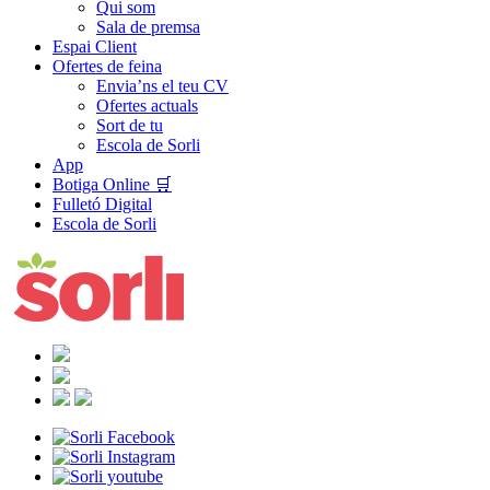
Qui som
Sala de premsa
Espai Client
Ofertes de feina
Envia’ns el teu CV
Ofertes actuals
Sort de tu
Escola de Sorli
App
Botiga Online 🛒
Fulletó Digital
Escola de Sorli