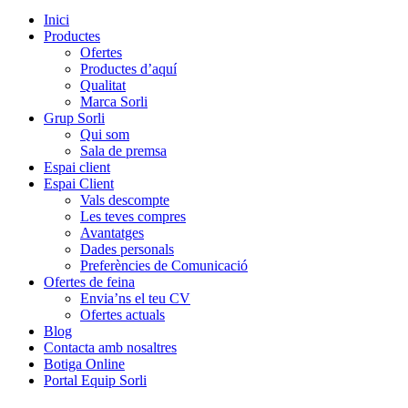
Inici
Productes
Ofertes
Productes d’aquí
Qualitat
Marca Sorli
Grup Sorli
Qui som
Sala de premsa
Espai client
Espai Client
Vals descompte
Les teves compres
Avantatges
Dades personals
Preferències de Comunicació
Ofertes de feina
Envia’ns el teu CV
Ofertes actuals
Blog
Contacta amb nosaltres
Botiga Online
Portal Equip Sorli