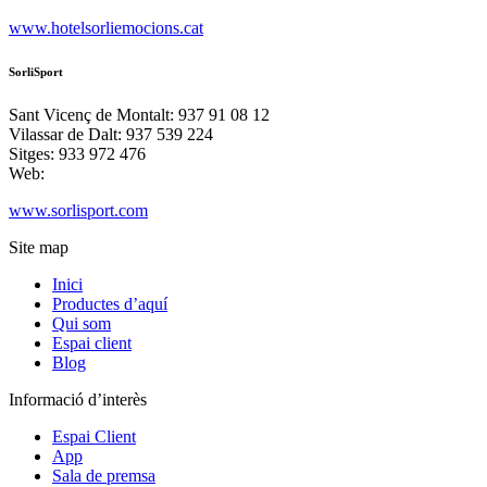
www.hotelsorliemocions.cat
SorliSport
Sant Vicenç de Montalt: 937 91 08 12
Vilassar de Dalt: 937 539 224
Sitges: 933 972 476
Web:
www.sorlisport.com
Site map
Inici
Productes d’aquí
Qui som
Espai client
Blog
Informació d’interès
Espai Client
App
Sala de premsa