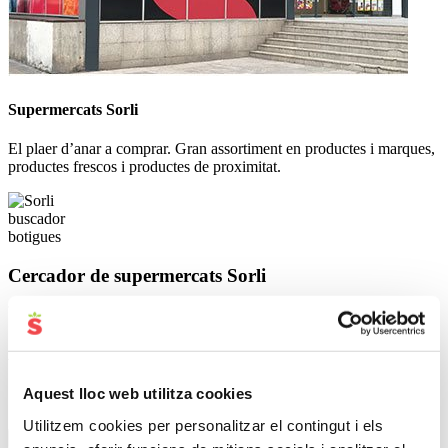
Supermercats Sorli
El plaer d’anar a comprar. Gran assortiment en productes i marques,
productes frescos i productes de proximitat.
Cercador de supermercats Sorli
Sempre hi ha un supermercat Sorli, una
botiga Sorlinyam o una benzinera
SorliGo a prop, troba la teva!
Aquest lloc web utilitza cookies
Utilitzem cookies per personalitzar el contingut i els
Selecciona la teva localitat