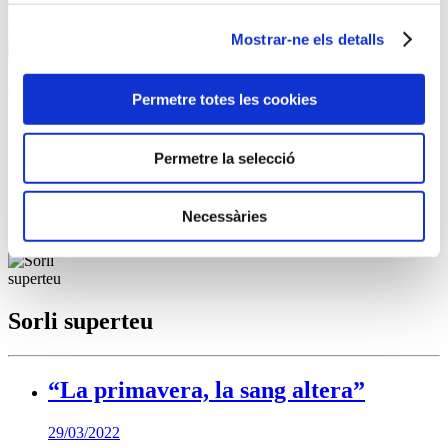
Mostrar-ne els detalls
Selecciona la teva botiga
Permetre totes les cookies
Nom:
Direcció:
Població:
Permetre la selecció
Telèfon:
Horari:
Servei a domicili:
Necessàries
Poblacions a domicili:
Sorli superteu
“La primavera, la sang altera”
29/03/2022