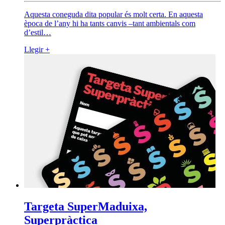
Aquesta coneguda dita popular és molt certa. En aquesta
època de l’any hi ha tants canvis –tant ambientals com
d’estil…
Llegir +
Targeta SuperMaduixa,
Superpràctica