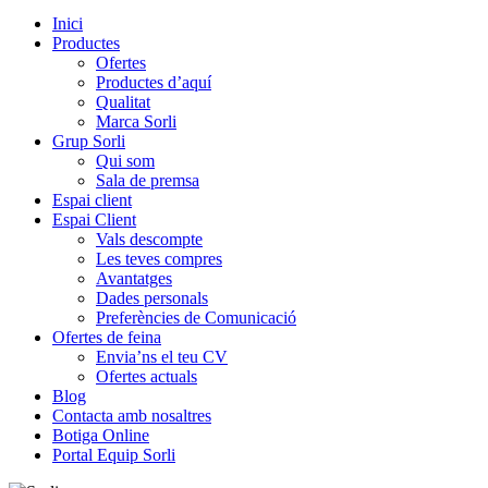
Inici
Productes
Ofertes
Productes d’aquí
Qualitat
Marca Sorli
Grup Sorli
Qui som
Sala de premsa
Espai client
Espai Client
Vals descompte
Les teves compres
Avantatges
Dades personals
Preferències de Comunicació
Ofertes de feina
Envia’ns el teu CV
Ofertes actuals
Blog
Contacta amb nosaltres
Botiga Online
Portal Equip Sorli