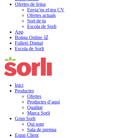
Ofertes de feina
Envia’ns el teu CV
Ofertes actuals
Sort de tu
Escola de Sorli
App
Botiga Online 🛒
Fulletó Digital
Escola de Sorli
Inici
Productes
Ofertes
Productes d’aquí
Qualitat
Marca Sorli
Grup Sorli
Qui som
Sala de premsa
Espai Client