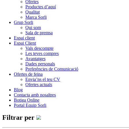
Ofertes
Productes d’aquí
Qualitat
Marca Sorli
Grup Sorli
Qui som
Sala de premsa
Espai client
Espai Client
Vals descompte
Les teves compres
Avantatges
Dades personals
Preferències de Comunicació
Ofertes de feina
Envia’ns el teu CV
Ofertes actuals
Blog
Contacta amb nosaltres
Botiga Online
Portal Equip Sorli
Filtrar per