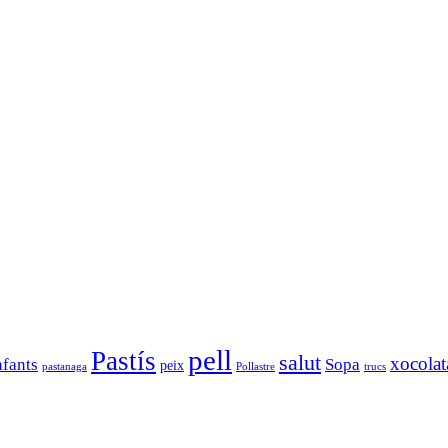
pell
Pastís
salut
xocolat
nfants
Sopa
peix
pastanaga
Pollastre
trucs