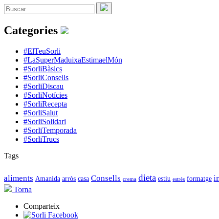
Categories
#ElTeuSorli
#LaSuperMaduixaEstimaelMón
#SorliBàsics
#SorliConsells
#SorliDiscau
#SorliNotícies
#SorliRecepta
#SorliSalut
#SorliSolidari
#SorliTemporada
#SorliTrucs
Tags
dieta
aliments
Consells
i
Amanida
arròs
casa
estiu
formatge
crema
estrès
Torna
Comparteix