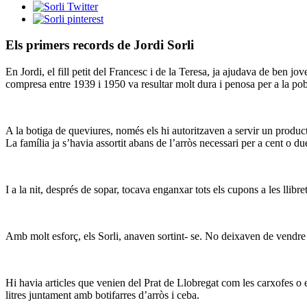
Els primers records de Jordi Sorli
En Jordi, el fill petit del Francesc i de la Teresa, ja ajudava de ben jo
compresa entre 1939 i 1950 va resultar molt dura i penosa per a la pobl
A la botiga de queviures, només els hi autoritzaven a servir un product
La família ja s’havia assortit abans de l’arròs necessari per a cent o du
I a la nit, després de sopar, tocava enganxar tots els cupons a les llib
Amb molt esforç, els Sorli, anaven sortint- se. No deixaven de vendre
Hi havia articles que venien del Prat de Llobregat com les carxofes o e
litres juntament amb botifarres d’arròs i ceba.