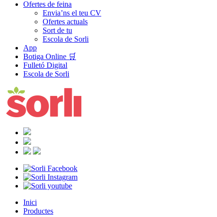
Ofertes de feina
Envia’ns el teu CV
Ofertes actuals
Sort de tu
Escola de Sorli
App
Botiga Online 🛒
Fulletó Digital
Escola de Sorli
Inici
Productes