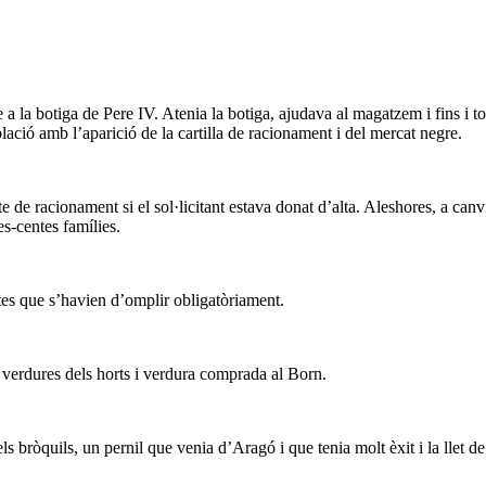
ve a la botiga de Pere IV. Atenia la botiga, ajudava al magatzem i fins i t
ació amb l’aparició de la cartilla de racionament i del mercat negre.
e de racionament si el sol·licitant estava donat d’alta. Aleshores, a can
es-centes famílies.
retes que s’havien d’omplir obligatòriament.
 verdures dels horts i verdura comprada al Born.
ls bròquils, un pernil que venia d’Aragó i que tenia molt èxit i la llet 