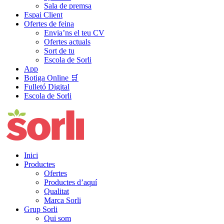
Sala de premsa
Espai Client
Ofertes de feina
Envia’ns el teu CV
Ofertes actuals
Sort de tu
Escola de Sorli
App
Botiga Online 🛒
Fulletó Digital
Escola de Sorli
Inici
Productes
Ofertes
Productes d’aquí
Qualitat
Marca Sorli
Grup Sorli
Qui som