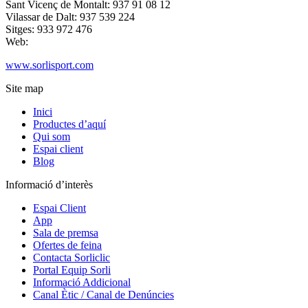
Sant Vicenç de Montalt: 937 91 08 12
Vilassar de Dalt: 937 539 224
Sitges: 933 972 476
Web:
www.sorlisport.com
Site map
Inici
Productes d’aquí
Qui som
Espai client
Blog
Informació d’interès
Espai Client
App
Sala de premsa
Ofertes de feina
Contacta Sorliclic
Portal Equip Sorli
Informació Addicional
Canal Ètic / Canal de Denúncies