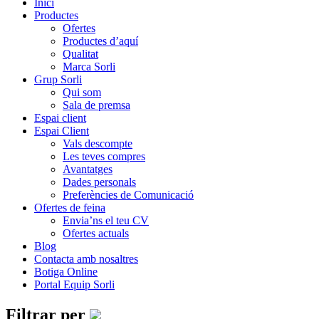
Inici
Productes
Ofertes
Productes d’aquí
Qualitat
Marca Sorli
Grup Sorli
Qui som
Sala de premsa
Espai client
Espai Client
Vals descompte
Les teves compres
Avantatges
Dades personals
Preferències de Comunicació
Ofertes de feina
Envia’ns el teu CV
Ofertes actuals
Blog
Contacta amb nosaltres
Botiga Online
Portal Equip Sorli
Filtrar per