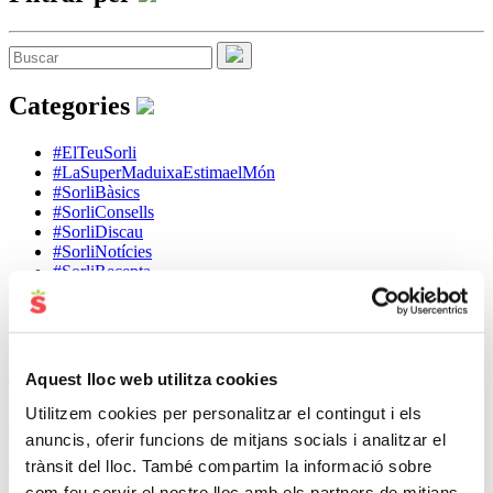
Categories
#ElTeuSorli
#LaSuperMaduixaEstimaelMón
#SorliBàsics
#SorliConsells
#SorliDiscau
#SorliNotícies
#SorliRecepta
#SorliSalut
#SorliSolidari
#SorliTemporada
#SorliTrucs
Aquest lloc web utilitza cookies
Tags
Utilitzem cookies per personalitzar el contingut i els
dieta
aliments
Consells
Amanida
arròs
casa
estiu
formatge
crema
estrès
anuncis, oferir funcions de mitjans socials i analitzar el
pell
Pastís
salut
infants
Sopa
peix
trànsit del lloc. També compartim la informació sobre
pastanaga
Pollastre
trucs
xocolata
com feu servir el nostre lloc amb els partners de mitjans