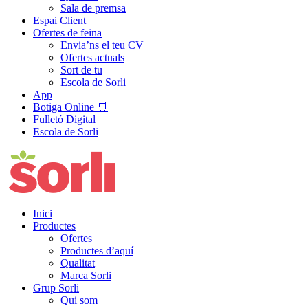
Sala de premsa
Espai Client
Ofertes de feina
Envia’ns el teu CV
Ofertes actuals
Sort de tu
Escola de Sorli
App
Botiga Online 🛒
Fulletó Digital
Escola de Sorli
Inici
Productes
Ofertes
Productes d’aquí
Qualitat
Marca Sorli
Grup Sorli
Qui som