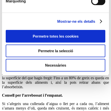
Màrqueting
seca però l’interior humit així l’oli penetra menys. En el cas de
verdures pots escaldar-les abans per a aconseguir el mateix resultat.
2. Com més rugós, pitjor.
Quant més porós sigui l’aliment, menys
Mostrar-ne els detalls
apte per a ser fregit. El motiu? El greix penetra molt més.
3. L’arrebossat, una barrera útil.
Les farines amb un índex baix
d’humitat, com les de soja o blat de moro, són les més adients per
Permetre totes les cookies
fregir. Les integrals, en canvi, tenen més humitat.
4. La temperatura entre 160 i 180 graus.
L’oli s’absorbeix menys
Permetre la selecció
a altes temperatures perquè el temps de fregir disminueix. Més de
180 graus és massa, perquè l’oli es degradaria molt i l’aliment
s’acabaria cremant. Per a reduir el temps de fritura és recomanable
usar una fregidora.
Necessàries
5. Tornar a utilitzar el paper absorbent.
Elimina l’oli sobrant de
la superfície del que hagis fregit: Fins a un 80% de greix es queda en
la superfície dels aliments i, així
la pots retirar abans que
l’absorbeixin.
Consell per l’arrebossat i l’empanat.
Si s’afegeix una cullerada d’aigua o llet per a cada ou, l’aliment
s’amara menys d’oli, queda més cruixent, és menys calòric i més