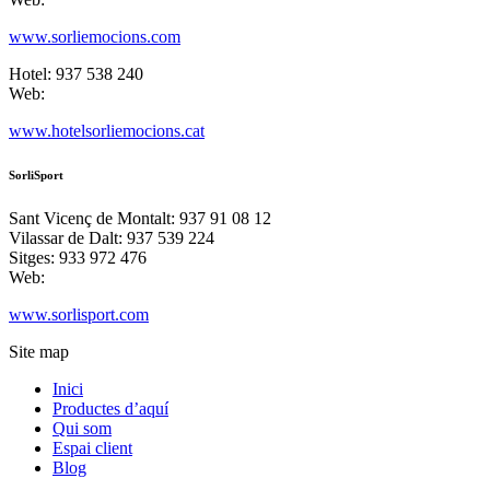
www.sorliemocions.com
Hotel: 937 538 240
Web:
www.hotelsorliemocions.cat
SorliSport
Sant Vicenç de Montalt: 937 91 08 12
Vilassar de Dalt: 937 539 224
Sitges: 933 972 476
Web:
www.sorlisport.com
Site map
Inici
Productes d’aquí
Qui som
Espai client
Blog