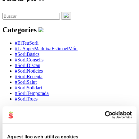
Categories
#ElTeuSorli
#LaSuperMaduixaEstimaelMón
#SorliBàsics
#SorliConsells
#SorliDiscau
#SorliNotícies
#SorliRecepta
#SorliSalut
#SorliSolidari
#SorliTemporada
#SorliTrucs
Tags
dieta
aliments
Consells
Amanida
arròs
casa
estiu
formatge
crema
estrès
pell
Pastís
salut
infants
Sopa
peix
pastanaga
Pollastre
trucs
Aquest lloc web utilitza cookies
xocolata