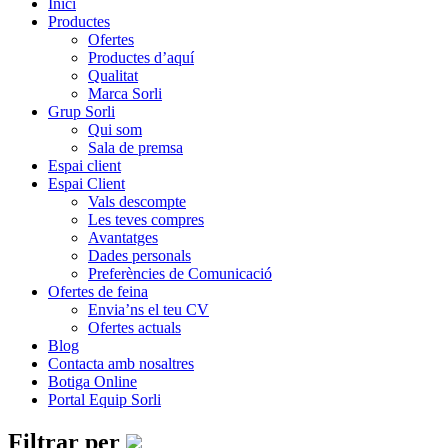
Inici
Productes
Ofertes
Productes d’aquí
Qualitat
Marca Sorli
Grup Sorli
Qui som
Sala de premsa
Espai client
Espai Client
Vals descompte
Les teves compres
Avantatges
Dades personals
Preferències de Comunicació
Ofertes de feina
Envia’ns el teu CV
Ofertes actuals
Blog
Contacta amb nosaltres
Botiga Online
Portal Equip Sorli
Filtrar per