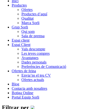
Inici
Productes
Ofertes
Productes d’aquí
Qualitat
Marca Sorli
Grup Sorli
Qui som
Sala de premsa
Espai client
Espai Client
Vals descompte
Les teves compres
Avantatges
Dades personals
Preferències de Comunicació
Ofertes de feina
Envia’ns el teu CV
Ofertes actuals
Blog
Contacta amb nosaltres
Botiga Online
Portal Equip Sorli
Filtrar per