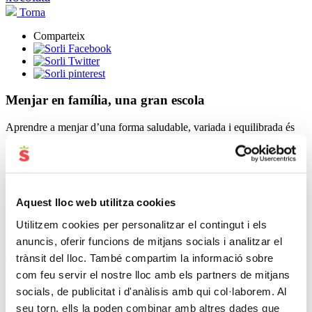
Torna
Comparteix
Menjar en família, una gran escola
Aprendre a menjar d’una forma saludable, variada i equilibrada és
una llavor que s’ha de plantar quan són ben petits i anar regant a
mesura que van creixent.
Si vols que mengin de tot,
tu has de donar un bon exemple
; si tu
no ho menges, no esperis que ells ho facin!
Tothom sap quela
meitat del plat ha de ser plena de fruites i verdures; són una de les
Aquest lloc web utilitza cookies
potes més importants de la nostra alimentació, juntament amb les
Utilitzem cookies per personalitzar el contingut i els
proteïnes de qualitat i els greixos saludables, com un bon oli d’oliva
verge.
anuncis, oferir funcions de mitjans socials i analitzar el
trànsit del lloc. També compartim la informació sobre
Tot i això,
les verdures són uns dels aliments que més costen de
com feu servir el nostre lloc amb els partners de mitjans
menjar cada dia,
i aconseguir que tota la família en gaudeixi no és
sempre fàcil. Molt sovint no és tant un problema de la verdura en si
socials, de publicitat i d'anàlisis amb qui col·laborem. Al
sinó de com la presentem o la coem. En general la fem més del
seu torn, ells la poden combinar amb altres dades que