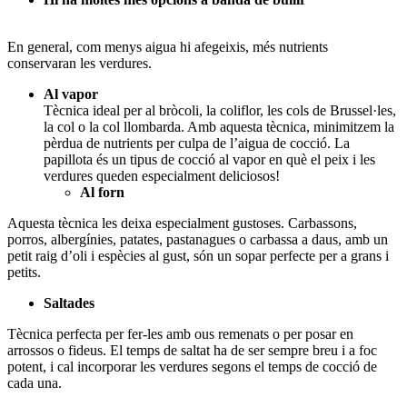
En general, com menys aigua hi afegeixis, més nutrients
conservaran les verdures.
Al vapor
Tècnica ideal per al bròcoli, la coliflor, les cols de Brussel·les,
la col o la col llombarda. Amb aquesta tècnica, minimitzem la
pèrdua de nutrients per culpa de l’aigua de cocció. La
papillota és un tipus de cocció al vapor en què el peix i les
verdures queden especialment deliciosos!
Al forn
Aquesta tècnica les deixa especialment gustoses. Carbassons,
porros, albergínies, patates, pastanagues o carbassa a daus, amb un
petit raig d’oli i espècies al gust, són un sopar perfecte per a grans i
petits.
Saltades
Tècnica perfecta per fer-les amb ous remenats o per posar en
arrossos o fideus. El temps de saltat ha de ser sempre breu i a foc
potent, i cal incorporar les verdures segons el temps de cocció de
cada una.