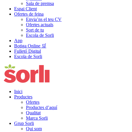
Sala de premsa
Espai Client
Ofertes de feina
Envia’ns el teu CV
Ofertes actuals
Sort de tu
Escola de Sorli
App
Botiga Online 🛒
Fulletó Digital
Escola de Sorli
Inici
Productes
Ofertes
Productes d’aquí
Qualitat
Marca Sorli
Grup Sorli
Qui som