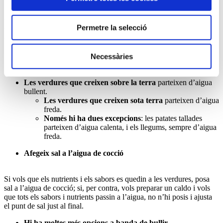
20-25 minuts: remolatxa, carxofes, moniatos i patates
Un cop les verdures estiguin cuites, només cal colar-les i passar-les
Permetre la selecció
ben de pressa per aigua freda per aturar-ne la cocció. D’aquesta
manera, quedaran verdes i cruixents!
Necessàries
Quan les bullim, algunes parteixen d’aigua freda i
d’altres, d’aigua calenta
Les verdures que creixen sobre la terra
parteixen d’aigua
bullent.
Les verdures que creixen sota terra
parteixen d’aigua
freda.
Només hi ha dues excepcions
: les patates tallades
parteixen d’aigua calenta, i els llegums, sempre d’aigua
freda.
Afegeix sal a l’aigua de cocció
Si vols que els nutrients i els sabors es quedin a les verdures, posa
sal a l’aigua de cocció; si, per contra, vols preparar un caldo i vols
que tots els sabors i nutrients passin a l’aigua, no n’hi posis i ajusta
el punt de sal just al final.
Hi ha moltes més opcions a banda de bullir