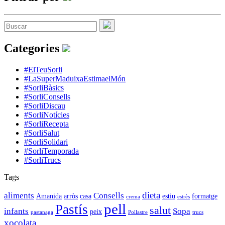
Categories
#ElTeuSorli
#LaSuperMaduixaEstimaelMón
#SorliBàsics
#SorliConsells
#SorliDiscau
#SorliNotícies
#SorliRecepta
#SorliSalut
#SorliSolidari
#SorliTemporada
#SorliTrucs
Tags
dieta
aliments
Consells
Amanida
arròs
casa
estiu
formatge
crema
estrès
pell
Pastís
salut
infants
Sopa
peix
pastanaga
Pollastre
trucs
xocolata