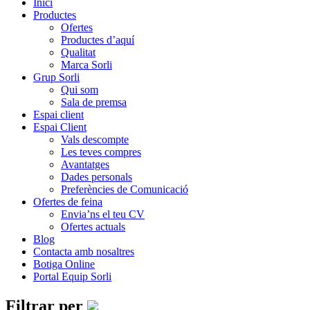
Inici
Productes
Ofertes
Productes d’aquí
Qualitat
Marca Sorli
Grup Sorli
Qui som
Sala de premsa
Espai client
Espai Client
Vals descompte
Les teves compres
Avantatges
Dades personals
Preferències de Comunicació
Ofertes de feina
Envia’ns el teu CV
Ofertes actuals
Blog
Contacta amb nosaltres
Botiga Online
Portal Equip Sorli
Filtrar per