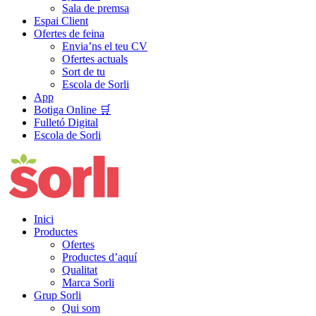
Sala de premsa
Espai Client
Ofertes de feina
Envia’ns el teu CV
Ofertes actuals
Sort de tu
Escola de Sorli
App
Botiga Online 🛒
Fulletó Digital
Escola de Sorli
Inici
Productes
Ofertes
Productes d’aquí
Qualitat
Marca Sorli
Grup Sorli
Qui som