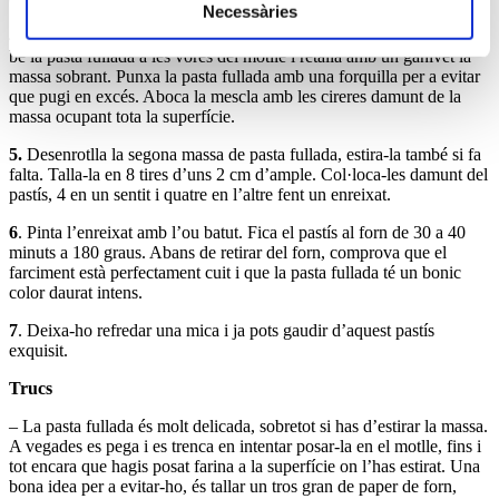
Necessàries
4
.Unta el motlle amb mantega i col·loca-hi la pasta fullada. Adapta
bé la pasta fullada a les vores del motlle i retalla amb un ganivet la
massa sobrant. Punxa la pasta fullada amb una forquilla per a evitar
que pugi en excés. Aboca la mescla amb les cireres damunt de la
massa ocupant tota la superfície.
5.
Desenrotlla la segona massa de pasta fullada, estira-la també si fa
falta. Talla-la en 8 tires d’uns 2 cm d’ample. Col·loca-les damunt del
pastís, 4 en un sentit i quatre en l’altre fent un enreixat.
6
. Pinta l’enreixat amb l’ou batut. Fica el pastís al forn de 30 a 40
minuts a 180 graus. Abans de retirar del forn, comprova que el
farciment està perfectament cuit i que la pasta fullada té un bonic
color daurat intens.
7
. Deixa-ho refredar una mica i ja pots gaudir d’aquest pastís
exquisit.
Trucs
– La pasta fullada és molt delicada, sobretot si has d’estirar la massa.
A vegades es pega i es trenca en intentar posar-la en el motlle, fins i
tot encara que hagis posat farina a la superfície on l’has estirat. Una
bona idea per a evitar-ho, és tallar un tros gran de paper de forn,