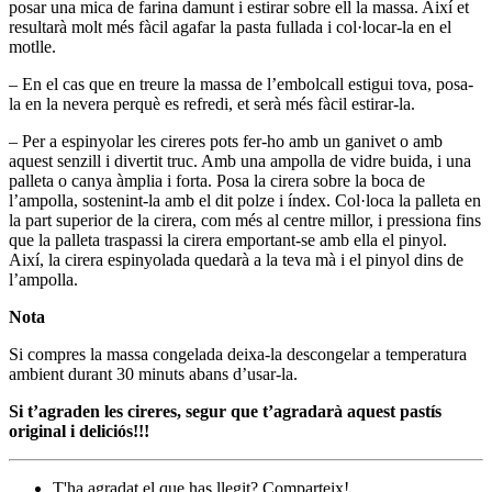
posar una mica de farina damunt i estirar sobre ell la massa. Així et
resultarà molt més fàcil agafar la pasta fullada i col·locar-la en el
motlle.
– En el cas que en treure la massa de l’embolcall estigui tova, posa-
la en la nevera perquè es refredi, et serà més fàcil estirar-la.
– Per a espinyolar les cireres pots fer-ho amb un ganivet o amb
aquest senzill i divertit truc. Amb una ampolla de vidre buida, i una
palleta o canya àmplia i forta. Posa la cirera sobre la boca de
l’ampolla, sostenint-la amb el dit polze i índex. Col·loca la palleta en
la part superior de la cirera, com més al centre millor, i pressiona fins
que la palleta traspassi la cirera emportant-se amb ella el pinyol.
Així, la cirera espinyolada quedarà a la teva mà i el pinyol dins de
l’ampolla.
Nota
Si compres la massa congelada deixa-la descongelar a temperatura
ambient durant 30 minuts abans d’usar-la.
Si t’agraden les cireres, segur que t’agradarà aquest pastís
original i deliciós!!!
T'ha agradat el que has llegit? Comparteix!