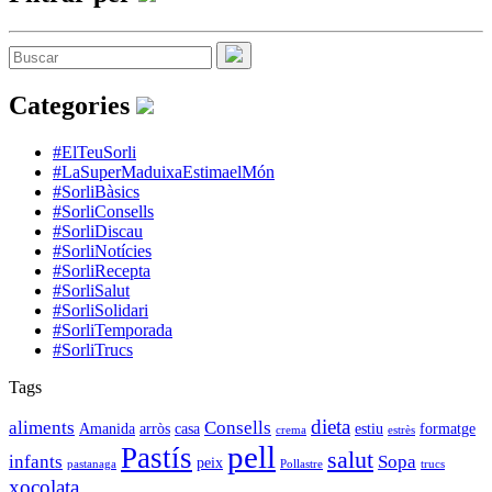
Categories
#ElTeuSorli
#LaSuperMaduixaEstimaelMón
#SorliBàsics
#SorliConsells
#SorliDiscau
#SorliNotícies
#SorliRecepta
#SorliSalut
#SorliSolidari
#SorliTemporada
#SorliTrucs
Tags
dieta
aliments
Consells
Amanida
arròs
casa
estiu
formatge
crema
estrès
pell
Pastís
salut
infants
Sopa
peix
pastanaga
Pollastre
trucs
xocolata