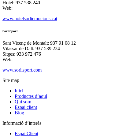
Hotel: 937 538 240
Web:
www.hotelsorliemocions.cat
SorliSport
Sant Vicenç de Montalt: 937 91 08 12
Vilassar de Dalt: 937 539 224
Sitges: 933 972 476
Web:
www.sorlisport.com
Site map
Inici
Productes d’aquí
Qui som
Espai client
Blog
Informació d’interès
Espai Client