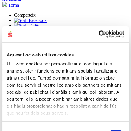
Torna
Comparteix
Pastís de pasta de full amb cireres
Dilluns passat vam parlar de les masses, entre elles la pasta de full,
Aquest lloc web utilitza cookies
avui et porten una recepta amb aquesta massa i cireres. Els pastissos
Utilitzem cookies per personalitzar el contingut i els
de fruita són molt bona opció de recepta per les postres, i millor si
emprem les fruites de temporada com les cireres a la primavera. Pel
anuncis, oferir funcions de mitjans socials i analitzar el
seu sabor i textura les cireres són perfectes per combinar amb
trànsit del lloc. També compartim la informació sobre
diferents tipus de pastes fullades.
com feu servir el nostre lloc amb els partners de mitjans
La pasta de full pots elaborar-la a casa, però en aquesta recepta per
socials, de publicitat i d'anàlisis amb qui col·laborem. Al
simplificar la preparació, utilitzarem pasta de full del supermercat. Si
seu torn, ells la poden combinar amb altres dades que
no els hi vols treure els pinyols a les cireres, també pots comprar-les
sense pinyol, congelades o fresques. Per fer el pastís necessitaràs un
els hàgiu proporcionat o hagin recopilat a partir de l'ús
motlle de cassoleta d’uns 28 cm de diàmetre.
que heu fet dels seus serveis.
Que necessites (per 8 racions):
Selecció
• 2 masses de pasta fullada