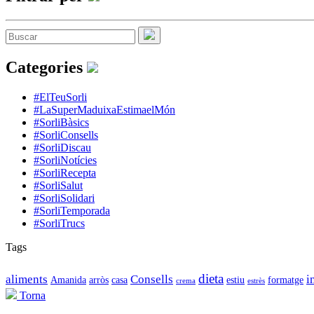
Categories
#ElTeuSorli
#LaSuperMaduixaEstimaelMón
#SorliBàsics
#SorliConsells
#SorliDiscau
#SorliNotícies
#SorliRecepta
#SorliSalut
#SorliSolidari
#SorliTemporada
#SorliTrucs
Tags
dieta
aliments
Consells
i
Amanida
arròs
casa
estiu
formatge
crema
estrès
Torna