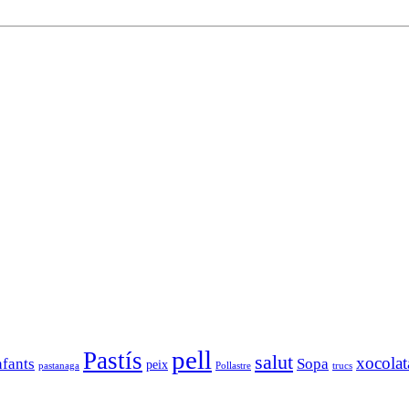
pell
Pastís
salut
xocolat
nfants
Sopa
peix
pastanaga
Pollastre
trucs