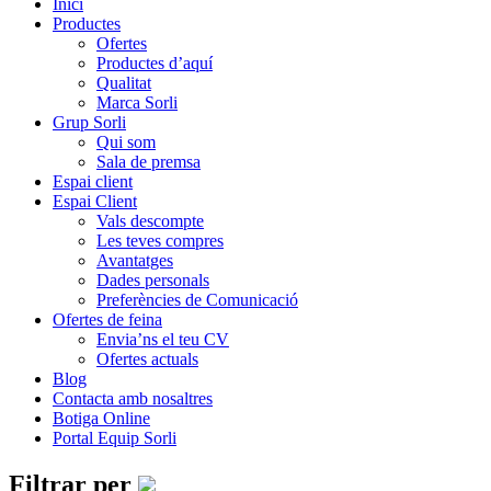
Inici
Productes
Ofertes
Productes d’aquí
Qualitat
Marca Sorli
Grup Sorli
Qui som
Sala de premsa
Espai client
Espai Client
Vals descompte
Les teves compres
Avantatges
Dades personals
Preferències de Comunicació
Ofertes de feina
Envia’ns el teu CV
Ofertes actuals
Blog
Contacta amb nosaltres
Botiga Online
Portal Equip Sorli
Filtrar per