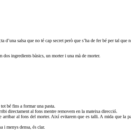
cta d’una salsa que no té cap secret però que s’ha de fer bé per tal que no
m dos ingredients bàsics, un morter i una mà de morter.
 tot bé fins a formar una pasta.
arribi directament al fons mentre removem en la mateixa direcció.
e arribar al fons del morter. Així evitarem que es talli. A mida que la 
a i menys densa, és clar.