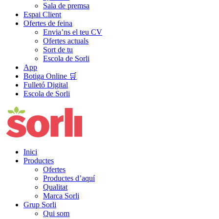
Sala de premsa
Espai Client
Ofertes de feina
Envia’ns el teu CV
Ofertes actuals
Sort de tu
Escola de Sorli
App
Botiga Online 🛒
Fulletó Digital
Escola de Sorli
Inici
Productes
Ofertes
Productes d’aquí
Qualitat
Marca Sorli
Grup Sorli
Qui som