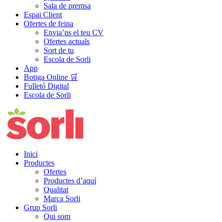
Sala de premsa
Espai Client
Ofertes de feina
Envia’ns el teu CV
Ofertes actuals
Sort de tu
Escola de Sorli
App
Botiga Online 🛒
Fulletó Digital
Escola de Sorli
Inici
Productes
Ofertes
Productes d’aquí
Qualitat
Marca Sorli
Grup Sorli
Qui som