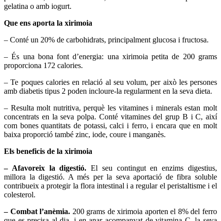
gelatina o amb iogurt.
Que ens aporta la xirimoia
– Conté un 20% de carbohidrats, principalment glucosa i fructosa.
– És una bona font d’energia: una xirimoia petita de 200 grams
proporciona 172 calories.
– Te poques calories en relació al seu volum, per això les persones
amb diabetis tipus 2 poden incloure-la regularment en la seva dieta.
– Resulta molt nutritiva, perquè les vitamines i minerals estan molt
concentrats en la seva polpa. Conté vitamines del grup B i C, així
com bones quantitats de potassi, calci i ferro, i encara que en molt
baixa proporció també zinc, iode, coure i manganès.
Els beneficis de la xirimoia
– Afavoreix la digestió.
El seu contingut en enzims digestius,
millora la digestió. A més per la seva aportació de fibra soluble
contribueix a protegir la flora intestinal i a regular el peristaltisme i el
colesterol.
– Combat l’anèmia.
200 grams de xirimoia aporten el 8% del ferro
que es precisa al dia, i en anar acompanyat de vitamina C, la seva