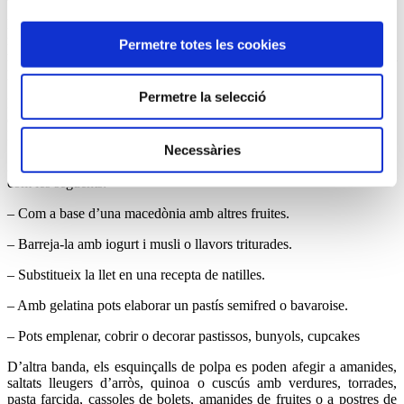
La forma més natural de menjar una xirimoia és tallar-la en dues
meitats, retirar la petita i dura tija interior i gaudir-la a cullerades,
Permetre totes les cookies
retorna al plat les llavors intactes. Així gaudiràs de tot el seu gust i
propietats.
Permetre la selecció
Pots preparar una crema de xirimoies, buidant la seva carn en un
colador xinès per a eliminar les llavors, afegeix suc de llimona.
Barrejar-ho bé i ja tindràs una apetitosa crema de xirimoia natural.
Necessàries
Amb aquesta crema es poden elaborar fantàstiques preparacions,
com les següents:
– Com a base d’una macedònia amb altres fruites.
– Barreja-la amb iogurt i musli o llavors triturades.
– Substitueix la llet en una recepta de natilles.
– Amb gelatina pots elaborar un pastís semifred o bavaroise.
– Pots emplenar, cobrir o decorar pastissos, bunyols, cupcakes
D’altra banda, els esquinçalls de polpa es poden afegir a amanides,
saltats lleugers d’arròs, quinoa o cuscús amb verdures, torrades,
pasta farcida, cassoles de bolets, amanides de fruites o a postres de