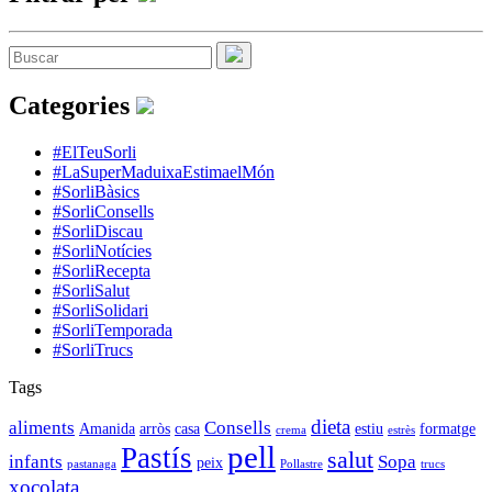
Categories
#ElTeuSorli
#LaSuperMaduixaEstimaelMón
#SorliBàsics
#SorliConsells
#SorliDiscau
#SorliNotícies
#SorliRecepta
#SorliSalut
#SorliSolidari
#SorliTemporada
#SorliTrucs
Tags
dieta
aliments
Consells
Amanida
arròs
casa
estiu
formatge
crema
estrès
pell
Pastís
salut
infants
Sopa
peix
pastanaga
Pollastre
trucs
xocolata