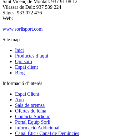
Sant Vicenç de Montalt: 937 91 08 12
Vilassar de Dalt: 937 539 224
Sitges: 933 972 476
Web:
www.sorlisport.com
Site map
Inici
Productes d’aquí
Qui som
Espai client
Blog
Informació d’interès
Espai Client
App
Sala de premsa
Ofertes de feina
Contacta Sorliclic
Portal Equip Sorli
Informació Addicional
Canal Ètic / Canal de Denúncies