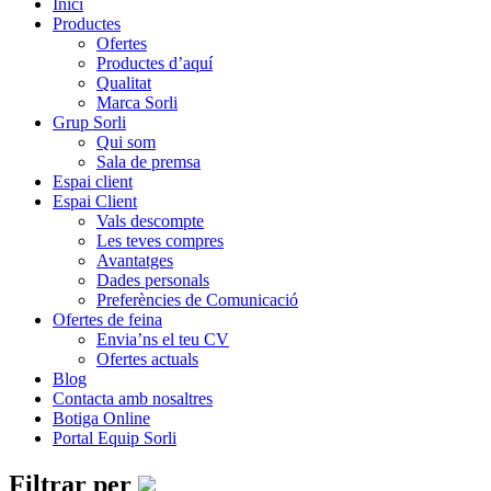
Inici
Productes
Ofertes
Productes d’aquí
Qualitat
Marca Sorli
Grup Sorli
Qui som
Sala de premsa
Espai client
Espai Client
Vals descompte
Les teves compres
Avantatges
Dades personals
Preferències de Comunicació
Ofertes de feina
Envia’ns el teu CV
Ofertes actuals
Blog
Contacta amb nosaltres
Botiga Online
Portal Equip Sorli
Filtrar per