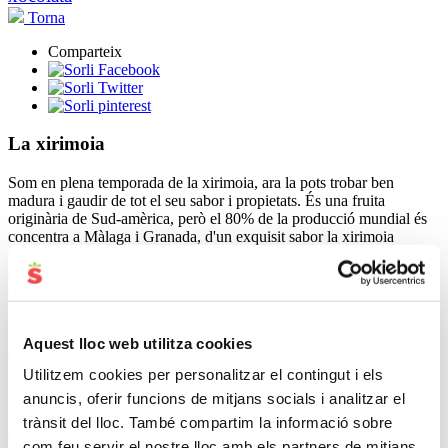
Torna
Comparteix
La xirimoia
Som en plena temporada de la xirimoia, ara la pots trobar ben
madura i gaudir de tot el seu sabor i propietats. És una fruita
originària de Sud-amèrica, però el 80% de la producció mundial és
concentra a Màlaga i Granada, d'un exquisit sabor la xirimoia
segurament et recordarà a les maduixes, el coco i el plàtan. És una
de les fruites més saludables i compta amb grans valors nutricionals
que et beneficiaran amb la seva aportació de fibres, vitamines i
minerals.
La varietat de xirimoier més conreada és la del
Fino de Jete
amb el
Aquest lloc web utilitza cookies
90% de la producció. És un arbre rústic i molt productiu; el seus
Utilitzem cookies per personalitzar el contingut i els
fruits les xirimoies són unes baies de color clar, més resistents que
unes altres a la manipulació i transport, amb un pes entre 200 g i 300
anuncis, oferir funcions de mitjans socials i analitzar el
g, hi ha altres varietats de xirimoies que poden arribar a pesar més
trànsit del lloc. També compartim la informació sobre
d’un quilo. Es cullen des de mitjans setembre fins a finals de gener.
com feu servir el nostre lloc amb els partners de mitjans