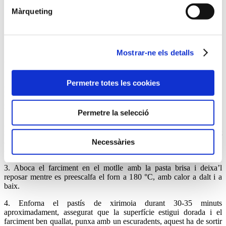
• 250 g de iogurt natural
Màrqueting
• 150 g de xirimoia
• 50 g de coco rallat
• 100 g de sucre
• Extracte de vainilla al gust
Mostrar-ne els detalls
Com la prepares
1. Prepara la pasta brisa i estira-la per a folrar el motlle, que
Permetre totes les cookies
prèviament has greixat amb una mica de mantega. Millor si utilitzes
un motlle amb base desmuntable. Deixa-ho refredar en la nevera
mentre prepares el farciment.
Permetre la selecció
2. Mescla en un bol els ous amb el iogurt natural, la polpa de
xirimoia, el coco rallat, el sucre i l’extracte de vainilla. Tritura tot
amb un batedora per a integrar la xirimoia i aconseguir una mescla
Necessàries
cremosa.
3. Aboca el farciment en el motlle amb la pasta brisa i deixa’l
reposar mentre es preescalfa el forn a 180 °C, amb calor a dalt i a
baix.
4. Enforna el pastís de xirimoia durant 30-35 minuts
aproximadament, assegurat que la superfície estigui dorada i el
farciment ben quallat, punxa amb un escuradents, aquest ha de sortir