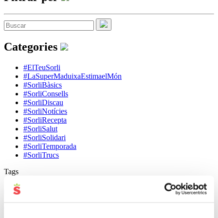
Categories
#ElTeuSorli
#LaSuperMaduixaEstimaelMón
#SorliBàsics
#SorliConsells
#SorliDiscau
#SorliNotícies
#SorliRecepta
#SorliSalut
#SorliSolidari
#SorliTemporada
#SorliTrucs
Tags
dieta
aliments
Consells
Amanida
arròs
casa
estiu
formatge
crema
estrès
pell
Pastís
salut
infants
Sopa
peix
pastanaga
Pollastre
trucs
xocolata