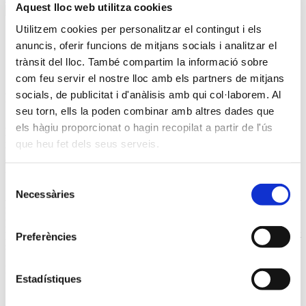
Aquest lloc web utilitza cookies
Torna
Utilitzem cookies per personalitzar el contingut i els
Comparteix
anuncis, oferir funcions de mitjans socials i analitzar el
trànsit del lloc. També compartim la informació sobre
com feu servir el nostre lloc amb els partners de mitjans
socials, de publicitat i d'anàlisis amb qui col·laborem. Al
Pastís de pasta brisa amb xirimoia i coco
seu torn, ells la poden combinar amb altres dades que
Aquest pastís lleuger, fresc i exquisit, ens portarà poc temps de
els hàgiu proporcionat o hagin recopilat a partir de l'ús
preparació i cocció. Pots fer aquesta recepta amb la pasta brisa
que heu fet dels seus serveis.
tradicional, o amb la pasta brisa sense mantega ni ou, o amb la que
tu facis normalment. També el farciment de xirimoia i coco pots
utilitzar-lo amb altres tipus de masses cruixents com la pasta de full.
Selecció
Necessàries
de
Aprofita que la xirimoia està de temporada per triar una peça gran i
madura. La quantitat indicada de xirimoia en els ingredients és
consentiment
pesant només la polpa, és a dir, pelada i sense les llavors. Pren nota
perquè aquest pastís de pasta brisa amb xirimoia i coco és molt
Preferències
senzill de preparar.
Ingredients
Estadístiques
• 1 pasta brisa
• 3 ous mitjans