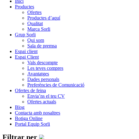
Inici
Productes
Ofertes
Productes d’aquí
Qualitat
Marca Sorli
Grup Sorli
Qui som
Sala de premsa
Espai client
Espai Client
Vals descompte
Les teves compres
Avantatges
Dades personals
Preferències de Comunicació
Ofertes de feina
Envia’ns el teu CV
Ofertes actuals
Blog
Contacta amb nosaltres
Botiga Online
Portal Equip Sorli
Filtrar per