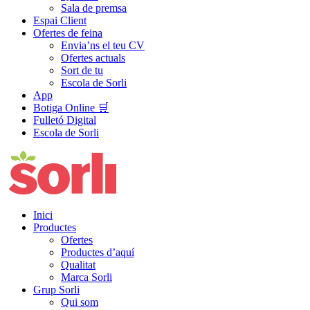
Sala de premsa
Espai Client
Ofertes de feina
Envia’ns el teu CV
Ofertes actuals
Sort de tu
Escola de Sorli
App
Botiga Online 🛒
Fulletó Digital
Escola de Sorli
Inici
Productes
Ofertes
Productes d’aquí
Qualitat
Marca Sorli
Grup Sorli
Qui som