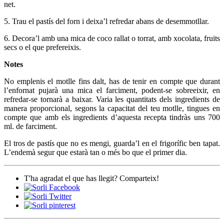
net.
5. Trau el pastís del forn i deixa’l refredar abans de desemmotllar.
6. Decora’l amb una mica de coco rallat o torrat, amb xocolata, fruits
secs o el que prefereixis.
Notes
No emplenis el motlle fins dalt, has de tenir en compte que durant
l’enfornat pujarà una mica el farciment, podent-se sobreeixir, en
refredar-se tornarà a baixar. Varia les quantitats dels ingredients de
manera proporcional, segons la capacitat del teu motlle, tingues en
compte que amb els ingredients d’aquesta recepta tindràs uns 700
ml. de farciment.
El tros de pastís que no es mengi, guarda’l en el frigorífic ben tapat.
L’endemà segur que estarà tan o més bo que el primer dia.
T'ha agradat el que has llegit? Comparteix!