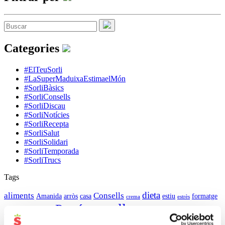
Categories
#ElTeuSorli
#LaSuperMaduixaEstimaelMón
#SorliBàsics
#SorliConsells
#SorliDiscau
#SorliNotícies
#SorliRecepta
#SorliSalut
#SorliSolidari
#SorliTemporada
#SorliTrucs
Tags
dieta
aliments
Consells
Amanida
arròs
casa
estiu
formatge
crema
estrès
pell
Pastís
salut
infants
Sopa
peix
pastanaga
Pollastre
trucs
xocolata