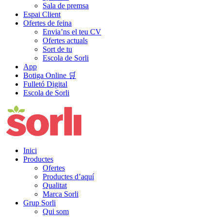
Sala de premsa
Espai Client
Ofertes de feina
Envia’ns el teu CV
Ofertes actuals
Sort de tu
Escola de Sorli
App
Botiga Online 🛒
Fulletó Digital
Escola de Sorli
Inici
Productes
Ofertes
Productes d’aquí
Qualitat
Marca Sorli
Grup Sorli
Qui som