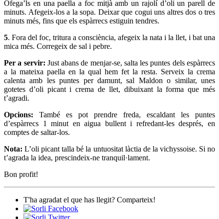
Ofega’ls en una paella a foc mitjà amb un rajolí d’oli un parell de
minuts. Afegeix-los a la sopa. Deixar que cogui uns altres dos o tres
minuts més, fins que els espàrrecs estiguin tendres.
5
. Fora del foc, tritura a consciència, afegeix la nata i la llet, i bat una
mica més. Corregeix de sal i pebre.
Per a servir:
Just abans de menjar-se, salta les puntes dels espàrrecs
a la mateixa paella en la qual hem fet la resta. Serveix la crema
calenta amb les puntes per damunt, sal
Maldon
o similar, unes
gotetes d’oli picant i crema de llet, dibuixant la forma que més
t’agradi.
Opcions:
També es pot prendre freda, escaldant les puntes
d’espàrrecs 1 minut en aigua bullent i refredant-les després, en
comptes de saltar-los.
Nota:
L’oli picant talla bé la untuositat làctia de la vichyssoise. Si no
t’agrada la idea, prescindeix-ne tranquil·lament.
Bon profit!
T'ha agradat el que has llegit? Comparteix!