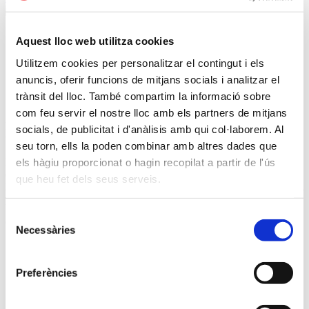
Torna
Comparteix
Aquest lloc web utilitza cookies
Utilitzem cookies per personalitzar el contingut i els
anuncis, oferir funcions de mitjans socials i analitzar el
trànsit del lloc. També compartim la informació sobre
Crema d’espàrrecs
com feu servir el nostre lloc amb els partners de mitjans
De cremes de verdures n'hi ha de moltes varietats, segons la
socials, de publicitat i d'anàlisis amb qui col·laborem. Al
temporada, si és freda o calenta, o si la volem amb nata o sense.
seu torn, ells la poden combinar amb altres dades que
En aquesta versió de la
crema d’espàrrecs
, se’ls tracta de manera
els hàgiu proporcionat o hagin recopilat a partir de l'ús
curosa, deixant que tot el seu sabor impregni cada tast de la crema.
que heu fet dels seus serveis.
Les seves puntes saltades serveixen de guarnició, i unes gotetes d’oli
picant tallen bé la untuositat làctia de la vichyssoise.
Selecció
Què necessites:
Necessàries
de
• 750 g. d’espàrrecs bladers
consentiment
• 1 patata gran
• 1 porro
Preferències
• 1 ceba
• 100 ml. de nata líquida
• 100 ml. de llet