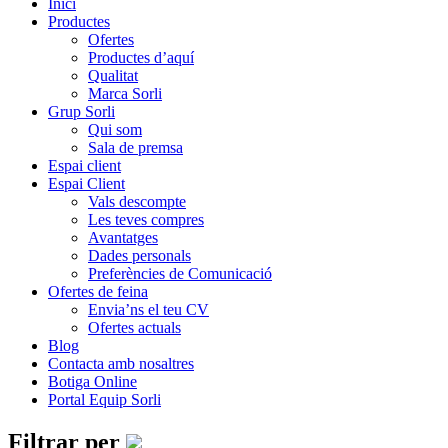
Inici
Productes
Ofertes
Productes d’aquí
Qualitat
Marca Sorli
Grup Sorli
Qui som
Sala de premsa
Espai client
Espai Client
Vals descompte
Les teves compres
Avantatges
Dades personals
Preferències de Comunicació
Ofertes de feina
Envia’ns el teu CV
Ofertes actuals
Blog
Contacta amb nosaltres
Botiga Online
Portal Equip Sorli
Filtrar per