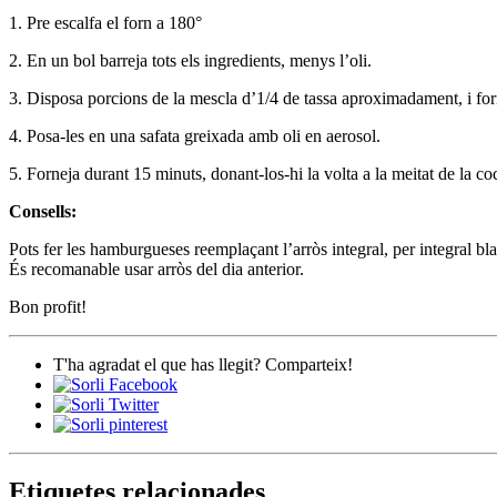
1
. Pre
escalfa el forn a 180°
2. En un bol barreja tots els ingredients, menys l’oli.
3. Disposa porcions de la mescla d’1/4 de tassa aproximadament, i fo
4. Posa-les en una safata greixada amb oli en aerosol.
5. Forneja durant 15 minuts, donant-los-hi la volta a la meitat de la co
Consells:
Pots fer les hamburgueses reemplaçant l’arròs integral, per integral bl
És recomanable usar arròs del dia anterior.
Bon profit!
T'ha agradat el que has llegit? Comparteix!
Etiquetes relacionades