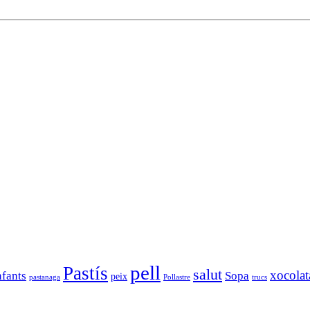
pell
Pastís
salut
xocolat
nfants
Sopa
peix
pastanaga
Pollastre
trucs