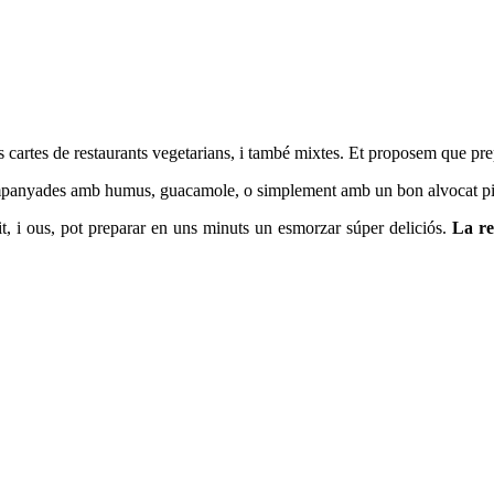
a les cartes de restaurants vegetarians, i també mixtes. Et proposem que p
ompanyades amb humus, guacamole, o simplement amb un bon alvocat pi
it, i ous, pot preparar en uns minuts un esmorzar súper deliciós.
La re