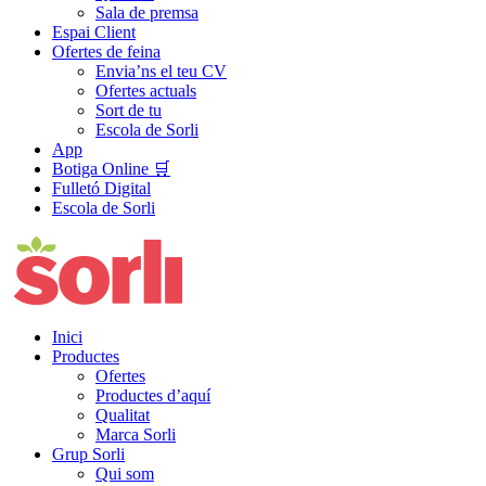
Sala de premsa
Espai Client
Ofertes de feina
Envia’ns el teu CV
Ofertes actuals
Sort de tu
Escola de Sorli
App
Botiga Online 🛒
Fulletó Digital
Escola de Sorli
Inici
Productes
Ofertes
Productes d’aquí
Qualitat
Marca Sorli
Grup Sorli
Qui som