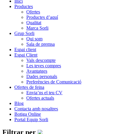
Inici
Productes
Ofertes
Productes d’aquí
Qualitat
Marca Sorli
Grup Sorli
Qui som
Sala de premsa
Espai client
Espai Client
Vals descompte
Les teves compres
Avantatges
Dades personals
Preferències de Comunicació
Ofertes de feina
Envia’ns el teu CV
Ofertes actuals
Blog
Contacta amb nosaltres
Botiga Online
Portal Equip Sorli
Filtrar per