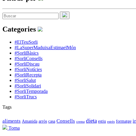
Categories
#ElTeuSorli
#LaSuperMaduixaEstimaelMón
#SorliBàsics
#SorliConsells
#SorliDiscau
#SorliNotícies
#SorliRecepta
#SorliSalut
#SorliSolidari
#SorliTemporada
#SorliTrucs
Tags
dieta
aliments
Consells
i
Amanida
arròs
casa
estiu
formatge
crema
estrès
Torna