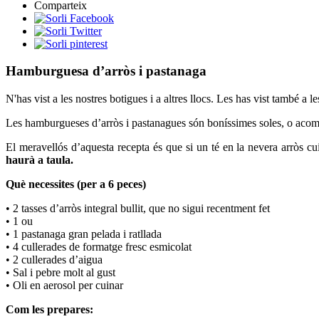
Comparteix
Hamburguesa d’arròs i pastanaga
N'has vist a les nostres botigues i a altres llocs. Les has vist també 
Les hamburgueses d’arròs i pastanagues són boníssimes soles, o ac
El meravellós d’aquesta recepta és que si un té en la nevera arròs cu
haurà a taula.
Què necessites (per a 6 peces)
• 2 tasses d’arròs integral bullit, que no sigui recentment fet
• 1 ou
• 1 pastanaga gran pelada i ratllada
• 4 cullerades de formatge fresc esmicolat
• 2 cullerades d’aigua
• Sal i pebre molt al gust
• Oli en aerosol per cuinar
Com les prepares: